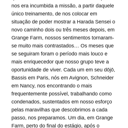
nos era incumbida a missão, a partir daquele
nous préparâmes. Un jour donc, à
único treinamento, de nos colocar em
Grange Farm, vers la fin du stage, après
situação de poder mostrar a Harada Sensei o
l’entraînement de l’après-midi, Marc
novo caminho dois ou três meses depois, em
Bassis dit à Harada Sensei que nous
Grange Farm, nossos sentimentos tornaram-
avions quelque chose à lui montrer, et
se muito mais contrastados… Os meses que
que nous souhaitions um entraînement
se seguiram foram o período mais louco e
spécial, em petit comité si possible.
mais enriquecedor que nosso grupo teve a
Dans la soirée, une poignée d’entre nous,
oportunidade de viver. Cada um em seu dōjō,
dans une pièce retirée, suivant Marc
Bassis em Paris, nós em Avignon, Schneider
Bassis, pratiqua devant Harada Senseï,
em Nancy, nos encontrando o mais
seul, immobile et muet. Cela dura, je ne
frequentemente possível, trabalhando como
sais plus, une heure, deux peut-être. Il n’y
condenados, sustentados em nosso esforço
avait plus de temps, plus de fatigue, plus
pelas maravilhas que descobrimos a cada
d’appréhension… Notre petit groupe, em
passo, nos preparamos. Um dia, em Grange
osmose totale, délivra, sans seconde
Farm, perto do final do estágio, após o