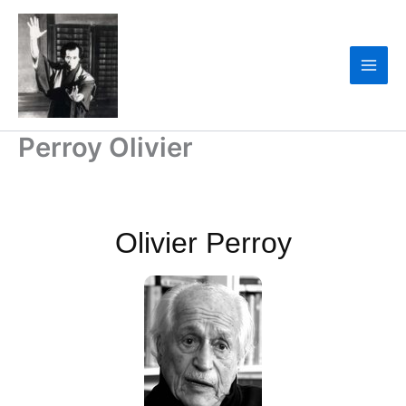
Ir
para
o
conteúdo
Perroy Olivier
Olivier Perroy