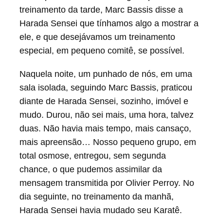
chance, ce que nous avions pu faire nôtre
treinamento da tarde, Marc Bassis disse a
du message transmis par Olivier Perroy.
Harada Sensei que tínhamos algo a mostrar a
Le lendemain, à l’entraînement du matin,
ele, e que desejávamos um treinamento
Harada Senseï avait changé son Karaté.
especial, em pequeno comitê, se possível.
Jacques CAUSON Mai 1999
Naquela noite, um punhado de nós, em uma
sala isolada, seguindo Marc Bassis, praticou
diante de Harada Sensei, sozinho, imóvel e
mudo. Durou, não sei mais, uma hora, talvez
duas. Não havia mais tempo, mais cansaço,
mais apreensão… Nosso pequeno grupo, em
total osmose, entregou, sem segunda
chance, o que pudemos assimilar da
mensagem transmitida por Olivier Perroy. No
dia seguinte, no treinamento da manhã,
Harada Sensei havia mudado seu Karatê.