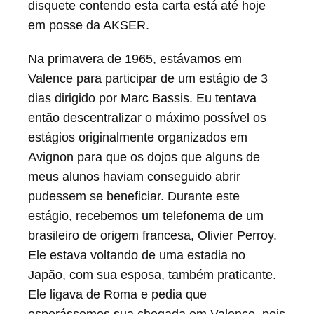
volant d’un Kombi Volskwagen, le couple
disquete contendo esta carta está até hoje
arriva à temps à Valence. Là, Olivier
em posse da AKSER.
Perroy nous dit qu’il était chargé par
Na primavera de 1965, estávamos em
EGAMI Senseï, élève direct de
Valence para participar de um estágio de 3
FUNAKOSHI O’Senseï, et professeur
dias dirigido por Marc Bassis. Eu tentava
d’HARADA Senseï, de nous montrer la
então descentralizar o máximo possível os
nouvelle façon de pratiquer que celui-ci
estágios originalmente organizados em
avait développée à partir de
Avignon para que os dojos que alguns de
l’enseignement d’O Senseï. Em quelques
meus alunos haviam conseguido abrir
heures, Olivier PERROY nous montra em
pudessem se beneficiar. Durante este
effet um changement radical, d’un karaté
estágio, recebemos um telefonema de um
puissant et rapide certes, mas saccadé,
brasileiro de origem francesa, Olivier Perroy.
crispé, et pour tout dire « militaire », vers
Ele estava voltando de uma estadia no
une forme plus fluide, encore plus basse
Japão, com sua esposa, também praticante.
sur ses positions, aux attaques
Ele ligava de Roma e pedia que
pénétrantes plutôt que percutantes, balles