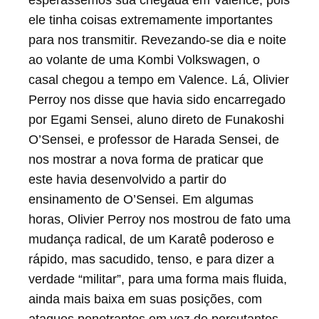
esperássemos sua chegada em Valence, pois
de fusil plutôt que masse d’armes, se
ele tinha coisas extremamente importantes
prolongeant quasi à l’infini à travers
para nos transmitir. Revezando-se dia e noite
l’adversaire, le tout dans des
ao volante de uma Kombi Volkswagen, o
déplacements souples, véloces et sans
casal chegou a tempo em Valence. Lá, Olivier
discontinuité.
Perroy nos disse que havia sido encarregado
A la fin de cet entraînement, qu’Olivier
por Egami Sensei, aluno direto de Funakoshi
PERROY savait devoir être unique, et au
O’Sensei, e professor de Harada Sensei, de
cours duquel il était condamné à tout
nos mostrar a nova forma de praticar que
nous transmettre d’un seul coup, nous
este havia desenvolvido a partir do
étions tous exténués, mas enthousiastes
ensinamento de O’Sensei. Em algumas
et conscients qu’un chemin plein de
horas, Olivier Perroy nos mostrou de fato uma
progrès s ‘ouvrait devant nous. Merci
mudança radical, de um Karatê poderoso e
encore à lui ! Cependant, lorsqu’avant le
rápido, mas sacudido, tenso, e para dizer a
salut final , il nous dit d’une façon
verdade “militar”, para uma forma mais fluida,
solennelle qui cadrait si peu avec la
ainda mais baixa em suas posições, com
gentillesse et la sollicitude dont il avait fait