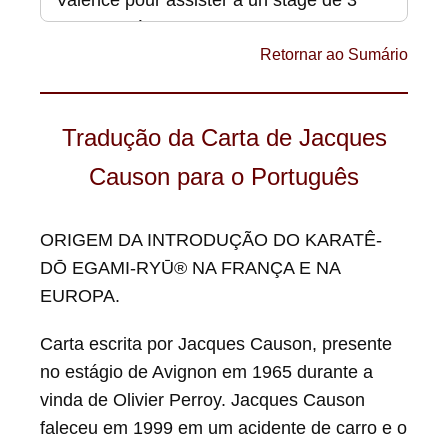
Valence pour assister à un stage de 3
jours dirigé par Marc BASSIS. J’essayais
alors de délocaliser le plus possible les
Retornar ao Sumário
stages primitivement organisés em
Avignon pour en faire profiter les dojos
Tradução da Carta de Jacques
que certains de mes élèves avaient pu
ouvrir. Au cours de ce stage, nous
Causon para o Português
reçûmes um appel téléphonique d’un
brésilien d’origine française, Olivier
ORIGEM DA INTRODUÇÃO DO KARATÊ-
Perroy. Celui-ci revenait d’un séjour au
DŌ EGAMI-RYŪ® NA FRANÇA E NA
Japon, avec son épouse, pratiquante elle
EUROPA.
aussi. Il appelait desde Roma e
demandait que nous attendions son
Carta escrita por Jacques Causon, presente
arrivée à Valence, car il avait des choses
no estágio de Avignon em 1965 durante a
extrêmement importantes à nous
vinda de Olivier Perroy. Jacques Causon
transmettre. Se relayant jour et nuit au
faleceu em 1999 em um acidente de carro e o