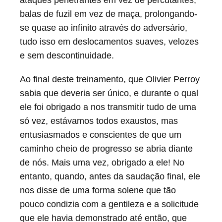
ataques penetrantes em vez de percutantes,
preuve jusque là, qu’il nous était dévolu la
balas de fuzil em vez de maça, prolongando-
mission, à partir de ce seul entraînement,
se quase ao infinito através do adversário,
de nous mettre em situation de poder
tudo isso em deslocamentos suaves, velozes
mostrar a HARADA Senseï la nouvelle
e sem descontinuidade.
route deux ou trois mois plus tard, à
Ao final deste treinamento, que Olivier Perroy
Grange Farm, nos sentiments devinham
sabia que deveria ser único, e durante o qual
beaucoup plus contrastados… Les mois
ele foi obrigado a nos transmitir tudo de uma
qui suivirent furent la période à la fois la
só vez, estávamos todos exaustos, mas
plus folle et la plus enrichissante qu’il ait
entusiasmados e conscientes de que um
été donné à notre groupe de vivre.
caminho cheio de progresso se abria diante
Chacun dans son dojo, Bassis à Paris,
de nós. Mais uma vez, obrigado a ele! No
nous à Avignon, Schneider à Nancy, nous
entanto, quando, antes da saudação final, ele
retrouvant le plus souvent possible,
nos disse de uma forma solene que tão
travaillant comme des damnés, soutenus
pouco condizia com a gentileza e a solicitude
dans notre effort par les merveilles que
que ele havia demonstrado até então, que
nous découvrions à chaque pas, nous