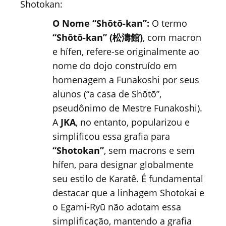
Shotokan:
O Nome “Shōtō-kan”:
O termo
“Shōtō-kan” (松濤館)
, com macron
e hífen, refere-se originalmente ao
nome do dojo construído em
homenagem a Funakoshi por seus
alunos (“a casa de Shōtō”,
pseudônimo de Mestre Funakoshi).
A
JKA
, no entanto, popularizou e
simplificou essa grafia para
“Shotokan”
, sem macrons e sem
hífen, para designar globalmente
seu estilo de Karatê. É fundamental
destacar que a linhagem Shotokai e
o Egami-Ryū não adotam essa
simplificação, mantendo a grafia