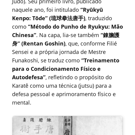
Judô). Seu primeiro livro, publicado
naquele ano, foi intitulado
“Ryūkyū
Kenpo: Tōde” (琉球拳法唐手)
, traduzido
como
“Método do Punho de Ryukyu: Mão
Chinesa”
. Na capa, lia-se também
“錬膽護
身” (Rentan Goshin)
, que, conforme Filié
Sensei e a própria jornada de Mestre
Funakoshi, se traduz como
“Treinamento
para o Condicionamento Físico e
Autodefesa”
, refletindo o propósito do
Karatê como uma técnica (jutsu) para a
defesa pessoal e aprimoramento físico e
mental.