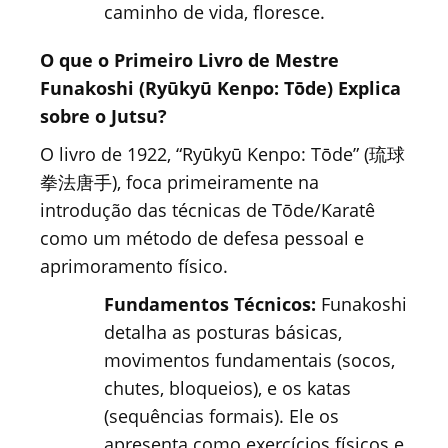
caminho de vida, floresce.
O que o Primeiro Livro de Mestre
Funakoshi (Ryūkyū Kenpo: Tōde) Explica
sobre o Jutsu?
O livro de 1922, “Ryūkyū Kenpo: Tōde” (琉球
拳法唐手), foca primeiramente na
introdução das técnicas de Tōde/Karatê
como um método de defesa pessoal e
aprimoramento físico.
Fundamentos Técnicos:
Funakoshi
detalha as posturas básicas,
movimentos fundamentais (socos,
chutes, bloqueios), e os katas
(sequências formais). Ele os
apresenta como exercícios físicos e