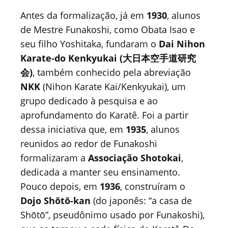
Antes da formalização, já em
1930
, alunos
de Mestre Funakoshi, como Obata Isao e
seu filho Yoshitaka, fundaram o
Dai Nihon
Karate-do Kenkyukai (大日本空手道研究
会)
, também conhecido pela abreviação
NKK
(Nihon Karate Kai/Kenkyukai), um
grupo dedicado à pesquisa e ao
aprofundamento do Karatê. Foi a partir
dessa iniciativa que, em
1935
, alunos
reunidos ao redor de Funakoshi
formalizaram a
Associação Shotokai
,
dedicada a manter seu ensinamento.
Pouco depois, em
1936
, construíram o
Dojo Shōtō-kan
(do japonês: “a casa de
Shōtō”, pseudônimo usado por Funakoshi),