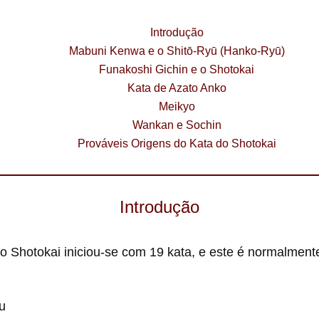
Introdução
Mabuni Kenwa e o Shitō-Ryū (Hanko-Ryū)
Funakoshi Gichin e o Shotokai
Kata de Azato Anko
Meikyo
Wankan e Sochin
Prováveis Origens do Kata do Shotokai
Introdução
ão Shotokai iniciou-se com 19 kata, e este é normalmen
u