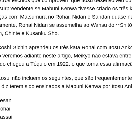
istros escritos que comprovem que Itosu desenvolveu ou
surpreendente se Mabuni Kenwa tivesse criado os três 
as com Matsumura no Rohai; Nidan e Sandan quase nã
samente, Rohai Nidan se assemelha ao Wansu do **Shit
n, Chinte e Kusanku Sho.
shi Gichin aprendeu os três kata Rohai com Itosu Anko 
 veremos adiante neste artigo, Meikyo não estava entre
o chegou a Tóquio em 1922, o que torna essa afirmaçã
tosu’ não incluem os seguintes, que são frequentemente 
e diz terem sido ensinados a Mabuni Kenwa por Itosu An
Sesan
ohai
assai