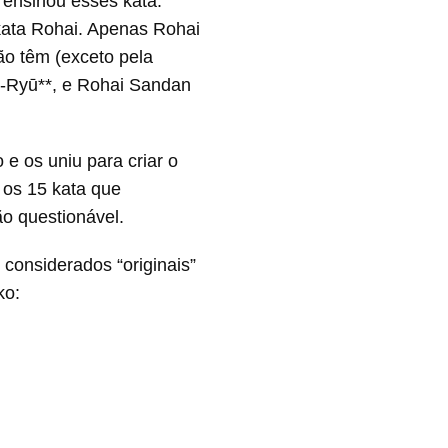
 ensinou esses kata.
kata Rohai. Apenas Rohai
o têm (exceto pela
ō-Ryū**, e Rohai Sandan
e os uniu para criar o
 os 15 kata que
o questionável.
considerados “originais”
ko: