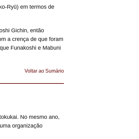
anko-Ryū) em termos de
oshi Gichin, então
com a crença de que foram
” que Funakoshi e Mabuni
Voltar ao Sumário
utokukai. No mesmo ano,
, uma organização