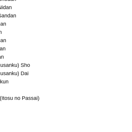
Nidan
Sandan
dan
n
dan
dan
an
Kusanku) Sho
usanku) Dai
okun
(Itosu no Passai)