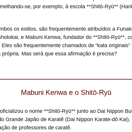
ssemelhando-se, por exemplo, à escola **Shitō-Ryū** (H
mbos os estilos, são frequentemente atribuídos a Funak
hotokai, e Mabuni Kenwa, fundador do **Shitō-Ryū**, 
. Eles são frequentemente chamados de “kata originais
a própria. Mas será que essa afirmação é precisa?
Mabuni Kenwa e o Shitō-Ryū
icializou o nome **Shitō-Ryū** junto ao Dai Nippon B
do Grande Japão de Karatê (Dai Nippon Karate-dō Kai)
ação de professores de caratê.