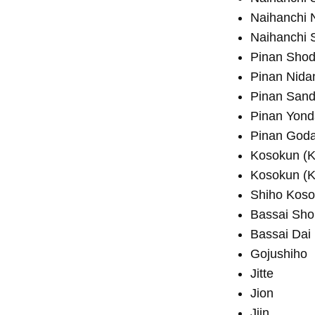
Naihanchi 
Naihanchi 
Pinan Sho
Pinan Nida
Pinan San
Pinan Yon
Pinan God
Kosokun (
Kosokun (K
Shiho Kos
Bassai Sho
Bassai Dai 
Gojushiho
Jitte
Jion
Jiin