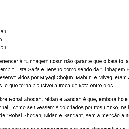
dan
n
dan
ertencer à “Linhagem Itosu” não garante que o kata foi 
xemplo, lista Saifa e Tensho como sendo da “Linhagem
desenvolvidos por Miyagi Chojun. Mabuni e Miyagi eram
 o que torna plausível a troca de kata entre eles.
obre Rohai Shodan, Nidan e Sandan é que, embora hoje
ai”, como se tivessem sido criados por Itosu Anko, na l
e “Rohai Shodan, Nidan e Sandan”, sem a menção a It