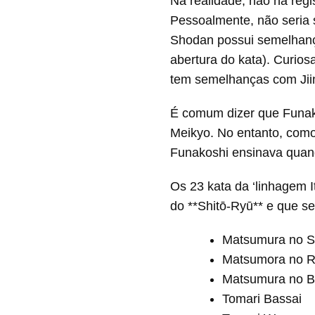
Na realidade, não há reg
Pessoalmente, não seria 
Shodan possui semelhanç
abertura do kata). Curio
tem semelhanças com Jii
É comum dizer que Funako
Meikyo. No entanto, como
Funakoshi ensinava quand
Os 23 kata da ‘linhagem I
do **Shitō-Ryū** e que s
Matsumura no 
Matsumora no R
Matsumura no B
Tomari Bassai