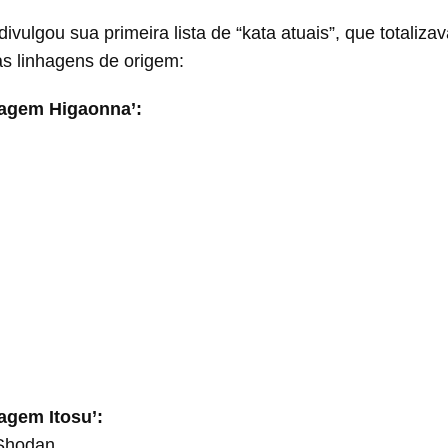
vulgou sua primeira lista de “kata atuais”, que totaliza
s linhagens de origem:
nhagem Higaonna’:
hagem Itosu’:
Shodan