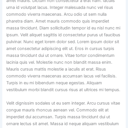
amet mauris. Dictum non consectetur a erat nam. Iaculis
urna id volutpat lacus. Integer malesuada nunc vel risus
commodo viverra maecenas. Arcu odio ut sem nulla
pharetra diam. Amet mauris commodo quis imperdiet
massa tincidunt. Diam sollicitudin tempor id eu nisl nunc mi
ipsum. Velit aliquet sagittis id consectetur purus ut faucibus
pulvinar. Nunc eget lorem dolor sed. Lorem ipsum dolor sit
amet consectetur adipiscing elit ut. Eros in cursus turpis
massa tincidunt dui ut ornare. Vitae tortor condimentum
lacinia quis vel. Molestie nunc non blandit massa enim.
Mauris cursus mattis molestie a iaculis at erat. Risus
commodo viverra maecenas accumsan lacus vel facilisis.
Turpis in eu mi bibendum neque egestas. Aliquam
vestibulum morbi blandit cursus risus at ultrices mi tempus.
Velit dignissim sodales ut eu sem integer. Arcu cursus vitae
congue mauris rhoncus aenean vel. Commodo elit at
imperdiet dui accumsan. Turpis massa tincidunt dui ut
ornare lectus sit amet. Massa id neque aliquam vestibulum