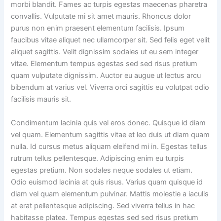
morbi blandit. Fames ac turpis egestas maecenas pharetra
convallis. Vulputate mi sit amet mauris. Rhoncus dolor
purus non enim praesent elementum facilisis. Ipsum
faucibus vitae aliquet nec ullamcorper sit. Sed felis eget velit
aliquet sagittis. Velit dignissim sodales ut eu sem integer
vitae. Elementum tempus egestas sed sed risus pretium
quam vulputate dignissim. Auctor eu augue ut lectus arcu
bibendum at varius vel. Viverra orci sagittis eu volutpat odio
facilisis mauris sit.
Condimentum lacinia quis vel eros donec. Quisque id diam
vel quam. Elementum sagittis vitae et leo duis ut diam quam
nulla. Id cursus metus aliquam eleifend mi in. Egestas tellus
rutrum tellus pellentesque. Adipiscing enim eu turpis
egestas pretium. Non sodales neque sodales ut etiam.
Odio euismod lacinia at quis risus. Varius quam quisque id
diam vel quam elementum pulvinar. Mattis molestie a iaculis
at erat pellentesque adipiscing. Sed viverra tellus in hac
habitasse platea. Tempus egestas sed sed risus pretium